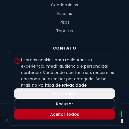
Condomínios
Escolas
Pisos
Tapetes
CONTATO
R. Fernandes de Barros, 491, Sala 4
Usamos cookies para melhorar sua
Alto da XV · Curitiba/PR · 80040-060
experiência, medir audiência e personalizar
conteúdo. Você pode aceitar tudo, recusar os
(41) 99201-6050
opcionais ou escolher por categoria. Saiba
contato@exclusivetapetes.com.br
mais na
Política de Privacidade
.
Personalizar
Recusar
© 2026 Exclusive Pisos e Tapetes Personalizados
·
CNPJ
Aceitar todos
45.563.259/0001-89
Política de Privacidade
Termos de Uso
LGPD
Preferências de cookies