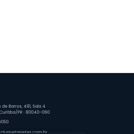
 de Barros, 491, Sala 4
 Curitiba/PR · 80040-060
6050
clusivetapetes.com.br