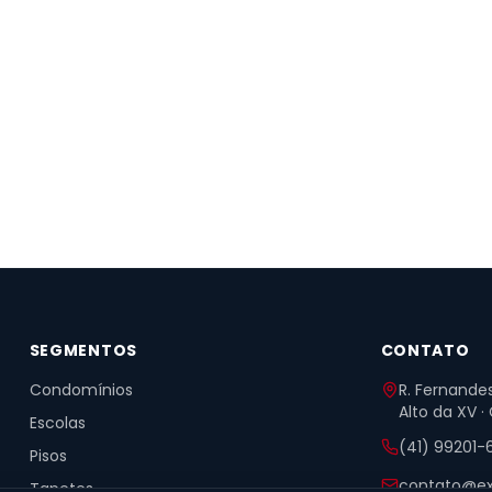
SEGMENTOS
CONTATO
Condomínios
R. Fernandes
Alto da XV ·
Escolas
(41) 99201-
Pisos
contato@ex
Tapetes