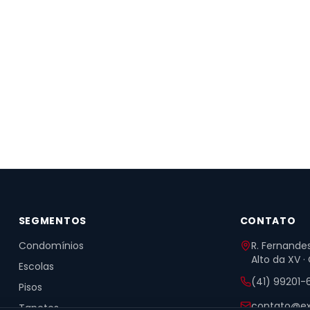
SEGMENTOS
CONTATO
Condomínios
R. Fernandes
Alto da XV ·
Escolas
(41) 99201-
Pisos
contato@ex
Tapetes