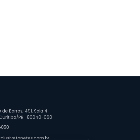
 de Barros, 491, Sala 4
 Curitiba/PR · 80040-060
6050
clusivetapetes.com.br