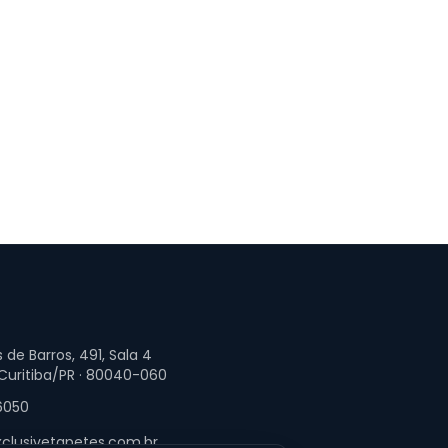
 de Barros, 491, Sala 4
 Curitiba/PR · 80040-060
6050
clusivetapetes.com.br