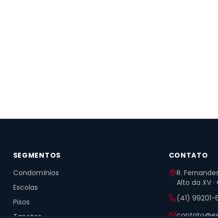
SEGMENTOS
CONTATO
Condomínios
R. Fernandes
Alto da XV ·
Escolas
(41) 99201-
Pisos
contato@ex
Tapetes