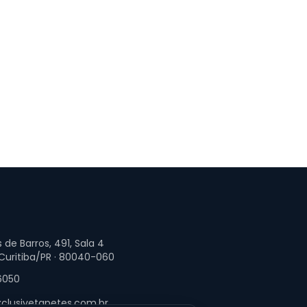
 de Barros, 491, Sala 4
 Curitiba/PR · 80040-060
6050
clusivetapetes.com.br