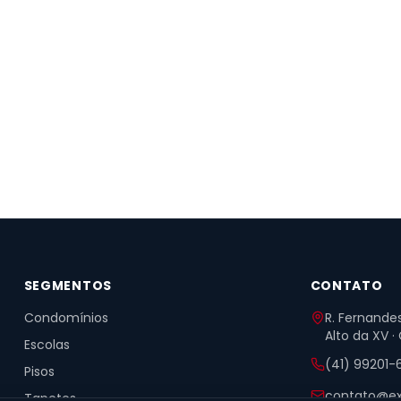
SEGMENTOS
CONTATO
Condomínios
R. Fernandes
Alto da XV ·
Escolas
(41) 99201-
Pisos
contato@ex
Tapetes