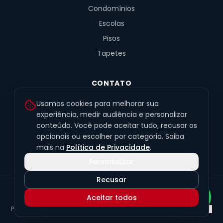
Condomínios
Escolas
Pisos
Tapetes
CONTATO
R. Fernandes de Barros, 491, Sala 4
Usamos cookies para melhorar sua
Alto da XV · Curitiba/PR · 80040-060
experiência, medir audiência e personalizar
conteúdo. Você pode aceitar tudo, recusar os
(41) 99201-6050
opcionais ou escolher por categoria. Saiba
contato@exclusivetapetes.com.br
mais na
Política de Privacidade
.
Personalizar
Recusar
© 2026 Exclusive Pisos e Tapetes Personalizados
·
CNPJ
Aceitar todos
45.563.259/0001-89
Política de Privacidade
Termos de Uso
LGPD
Preferências de cookies