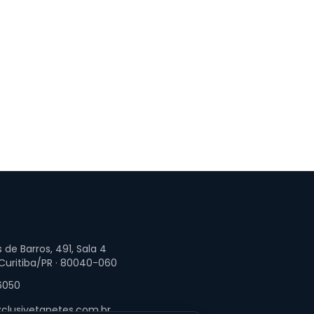
 de Barros, 491, Sala 4
 Curitiba/PR · 80040-060
6050
clusivetapetes.com.br