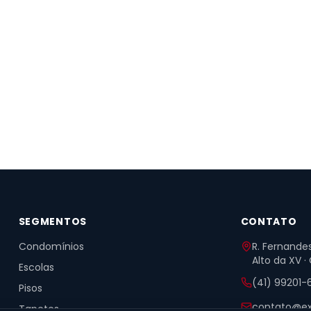
SEGMENTOS
CONTATO
Condomínios
R. Fernandes
Alto da XV ·
Escolas
(41) 99201-
Pisos
contato@ex
Tapetes