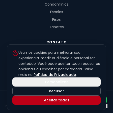
Condomínios
Escolas
Pisos
Tapetes
CONTATO
R. Fernandes de Barros, 491, Sala 4
Usamos cookies para melhorar sua
Alto da XV · Curitiba/PR · 80040-060
experiência, medir audiência e personalizar
conteúdo. Você pode aceitar tudo, recusar os
(41) 99201-6050
opcionais ou escolher por categoria. Saiba
contato@exclusivetapetes.com.br
mais na
Política de Privacidade
.
Personalizar
Recusar
© 2026 Exclusive Pisos e Tapetes Personalizados
·
CNPJ
Aceitar todos
45.563.259/0001-89
Política de Privacidade
Termos de Uso
LGPD
Preferências de cookies