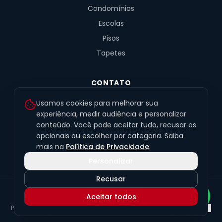
Condomínios
Escolas
Pisos
Tapetes
CONTATO
R. Fernandes de Barros, 491, Sala 4
Usamos cookies para melhorar sua
Alto da XV · Curitiba/PR · 80040-060
experiência, medir audiência e personalizar
conteúdo. Você pode aceitar tudo, recusar os
(41) 99201-6050
opcionais ou escolher por categoria. Saiba
contato@exclusivetapetes.com.br
mais na
Política de Privacidade
.
Personalizar
Recusar
© 2026 Exclusive Pisos e Tapetes Personalizados
·
CNPJ
Aceitar todos
45.563.259/0001-89
Política de Privacidade
Termos de Uso
LGPD
Preferências de cookies