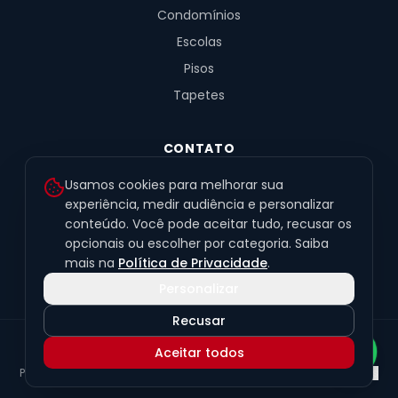
Condomínios
Escolas
Pisos
Tapetes
CONTATO
R. Fernandes de Barros, 491, Sala 4
Usamos cookies para melhorar sua
Alto da XV · Curitiba/PR · 80040-060
experiência, medir audiência e personalizar
conteúdo. Você pode aceitar tudo, recusar os
(41) 99201-6050
opcionais ou escolher por categoria. Saiba
contato@exclusivetapetes.com.br
mais na
Política de Privacidade
.
Personalizar
Recusar
© 2026 Exclusive Pisos e Tapetes Personalizados
·
CNPJ
Aceitar todos
45.563.259/0001-89
Política de Privacidade
Termos de Uso
LGPD
Preferências de cookies