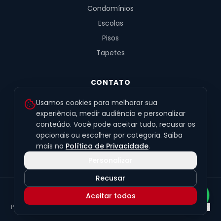
Condomínios
Escolas
Pisos
Tapetes
CONTATO
R. Fernandes de Barros, 491, Sala 4
Usamos cookies para melhorar sua
Alto da XV · Curitiba/PR · 80040-060
experiência, medir audiência e personalizar
conteúdo. Você pode aceitar tudo, recusar os
(41) 99201-6050
opcionais ou escolher por categoria. Saiba
contato@exclusivetapetes.com.br
mais na
Política de Privacidade
.
Personalizar
Recusar
© 2026 Exclusive Pisos e Tapetes Personalizados
·
CNPJ
Aceitar todos
45.563.259/0001-89
Política de Privacidade
Termos de Uso
LGPD
Preferências de cookies