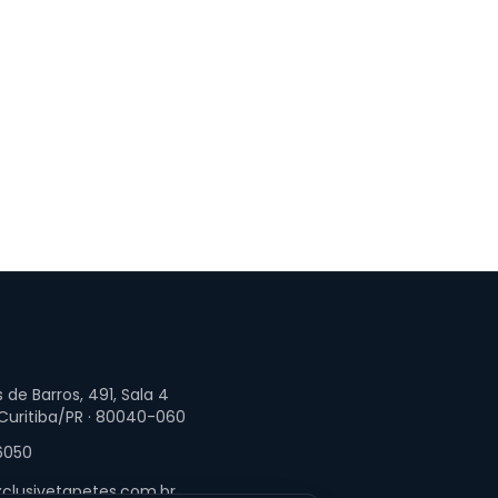
 de Barros, 491, Sala 4
 Curitiba/PR · 80040-060
6050
clusivetapetes.com.br