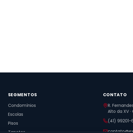
SEGMENTOS
CONTATO
Condomínios
R. Fernandes
Alto da XV ·
Escolas
(41) 99201-
Pisos
contato@ex
Tapetes