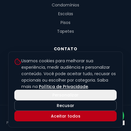
Condomínios
Escolas
Pisos
Tapetes
CONTATO
R. Fernandes de Barros, 491, Sala 4
Usamos cookies para melhorar sua
Alto da XV · Curitiba/PR · 80040-060
experiência, medir audiência e personalizar
conteúdo. Você pode aceitar tudo, recusar os
(41) 99201-6050
opcionais ou escolher por categoria. Saiba
contato@exclusivetapetes.com.br
mais na
Política de Privacidade
.
Personalizar
Recusar
© 2026 Exclusive Pisos e Tapetes Personalizados
·
CNPJ
Aceitar todos
45.563.259/0001-89
Política de Privacidade
Termos de Uso
LGPD
Preferências de cookies