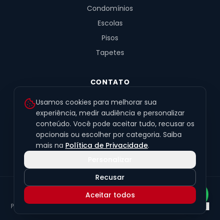
Condomínios
Escolas
Pisos
Tapetes
CONTATO
R. Fernandes de Barros, 491, Sala 4
Usamos cookies para melhorar sua
Alto da XV · Curitiba/PR · 80040-060
experiência, medir audiência e personalizar
conteúdo. Você pode aceitar tudo, recusar os
(41) 99201-6050
opcionais ou escolher por categoria. Saiba
contato@exclusivetapetes.com.br
mais na
Política de Privacidade
.
Personalizar
Recusar
© 2026 Exclusive Pisos e Tapetes Personalizados
·
CNPJ
Aceitar todos
45.563.259/0001-89
Política de Privacidade
Termos de Uso
LGPD
Preferências de cookies