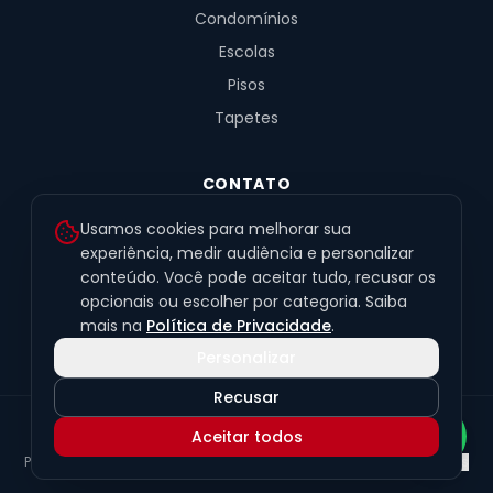
Condomínios
Escolas
Pisos
Tapetes
CONTATO
R. Fernandes de Barros, 491, Sala 4
Usamos cookies para melhorar sua
Alto da XV · Curitiba/PR · 80040-060
experiência, medir audiência e personalizar
conteúdo. Você pode aceitar tudo, recusar os
(41) 99201-6050
opcionais ou escolher por categoria. Saiba
contato@exclusivetapetes.com.br
mais na
Política de Privacidade
.
Personalizar
Recusar
© 2026 Exclusive Pisos e Tapetes Personalizados
·
CNPJ
Aceitar todos
45.563.259/0001-89
Política de Privacidade
Termos de Uso
LGPD
Preferências de cookies