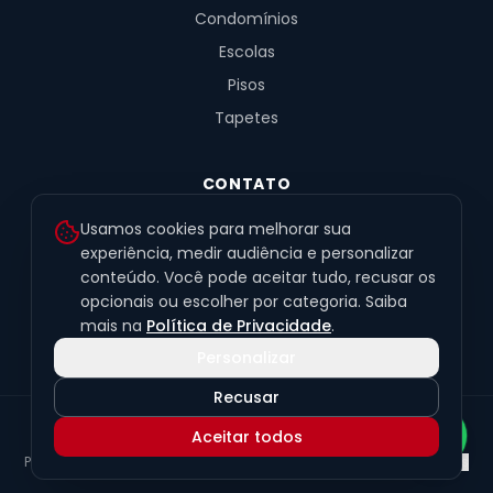
Condomínios
Escolas
Pisos
Tapetes
CONTATO
R. Fernandes de Barros, 491, Sala 4
Usamos cookies para melhorar sua
Alto da XV · Curitiba/PR · 80040-060
experiência, medir audiência e personalizar
conteúdo. Você pode aceitar tudo, recusar os
(41) 99201-6050
opcionais ou escolher por categoria. Saiba
contato@exclusivetapetes.com.br
mais na
Política de Privacidade
.
Personalizar
Recusar
© 2026 Exclusive Pisos e Tapetes Personalizados
·
CNPJ
Aceitar todos
45.563.259/0001-89
Política de Privacidade
Termos de Uso
LGPD
Preferências de cookies