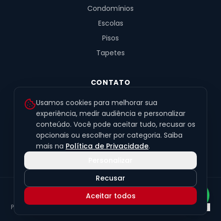
Condomínios
Escolas
Pisos
Tapetes
CONTATO
R. Fernandes de Barros, 491, Sala 4
Usamos cookies para melhorar sua
Alto da XV · Curitiba/PR · 80040-060
experiência, medir audiência e personalizar
conteúdo. Você pode aceitar tudo, recusar os
(41) 99201-6050
opcionais ou escolher por categoria. Saiba
contato@exclusivetapetes.com.br
mais na
Política de Privacidade
.
Personalizar
Recusar
© 2026 Exclusive Pisos e Tapetes Personalizados
·
CNPJ
Aceitar todos
45.563.259/0001-89
Política de Privacidade
Termos de Uso
LGPD
Preferências de cookies