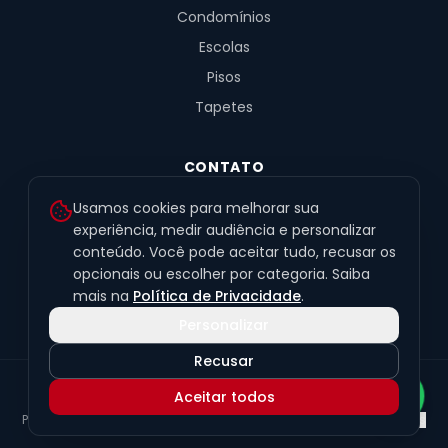
Condomínios
Escolas
Pisos
Tapetes
CONTATO
R. Fernandes de Barros, 491, Sala 4
Usamos cookies para melhorar sua
Alto da XV · Curitiba/PR · 80040-060
experiência, medir audiência e personalizar
conteúdo. Você pode aceitar tudo, recusar os
(41) 99201-6050
opcionais ou escolher por categoria. Saiba
contato@exclusivetapetes.com.br
mais na
Política de Privacidade
.
Personalizar
Recusar
© 2026 Exclusive Pisos e Tapetes Personalizados
·
CNPJ
Aceitar todos
45.563.259/0001-89
Política de Privacidade
Termos de Uso
LGPD
Preferências de cookies