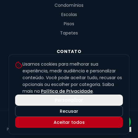
Condomínios
Escolas
Pisos
Tapetes
CONTATO
R. Fernandes de Barros, 491, Sala 4
Usamos cookies para melhorar sua
Alto da XV · Curitiba/PR · 80040-060
experiência, medir audiência e personalizar
conteúdo. Você pode aceitar tudo, recusar os
(41) 99201-6050
opcionais ou escolher por categoria. Saiba
contato@exclusivetapetes.com.br
mais na
Política de Privacidade
.
Personalizar
Recusar
© 2026 Exclusive Pisos e Tapetes Personalizados
·
CNPJ
Aceitar todos
45.563.259/0001-89
Política de Privacidade
Termos de Uso
LGPD
Preferências de cookies