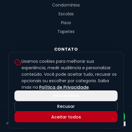
Condomínios
Escolas
Pisos
Tapetes
CONTATO
R. Fernandes de Barros, 491, Sala 4
Usamos cookies para melhorar sua
Alto da XV · Curitiba/PR · 80040-060
experiência, medir audiência e personalizar
conteúdo. Você pode aceitar tudo, recusar os
(41) 99201-6050
opcionais ou escolher por categoria. Saiba
contato@exclusivetapetes.com.br
mais na
Política de Privacidade
.
Personalizar
Recusar
© 2026 Exclusive Pisos e Tapetes Personalizados
·
CNPJ
Aceitar todos
45.563.259/0001-89
Política de Privacidade
Termos de Uso
LGPD
Preferências de cookies