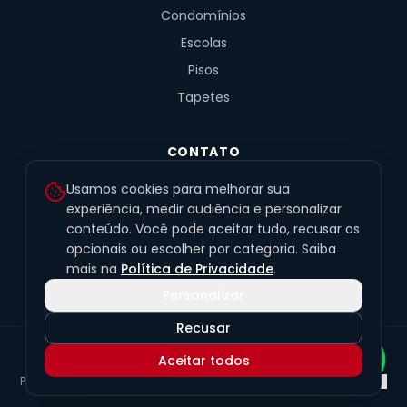
Condomínios
Escolas
Pisos
Tapetes
CONTATO
R. Fernandes de Barros, 491, Sala 4
Usamos cookies para melhorar sua
Alto da XV · Curitiba/PR · 80040-060
experiência, medir audiência e personalizar
conteúdo. Você pode aceitar tudo, recusar os
(41) 99201-6050
opcionais ou escolher por categoria. Saiba
contato@exclusivetapetes.com.br
mais na
Política de Privacidade
.
Personalizar
Recusar
© 2026 Exclusive Pisos e Tapetes Personalizados
·
CNPJ
Aceitar todos
45.563.259/0001-89
Política de Privacidade
Termos de Uso
LGPD
Preferências de cookies