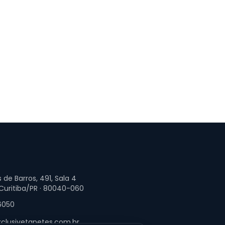
 de Barros, 491, Sala 4
 Curitiba/PR · 80040-060
6050
clusivetapetes.com.br