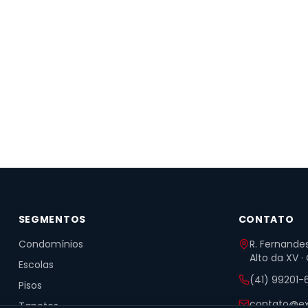
SEGMENTOS
CONTATO
Condomínios
R. Fernandes
Alto da XV ·
Escolas
(41) 99201-
Pisos
contato@ex
Tapetes