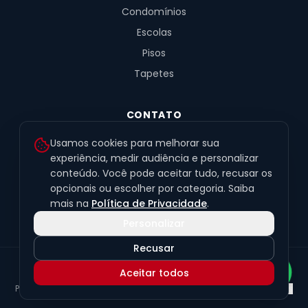
Condomínios
Escolas
Pisos
Tapetes
CONTATO
R. Fernandes de Barros, 491, Sala 4
Usamos cookies para melhorar sua
Alto da XV · Curitiba/PR · 80040-060
experiência, medir audiência e personalizar
conteúdo. Você pode aceitar tudo, recusar os
(41) 99201-6050
opcionais ou escolher por categoria. Saiba
contato@exclusivetapetes.com.br
mais na
Política de Privacidade
.
Personalizar
Recusar
© 2026 Exclusive Pisos e Tapetes Personalizados
·
CNPJ
Aceitar todos
45.563.259/0001-89
Política de Privacidade
Termos de Uso
LGPD
Preferências de cookies