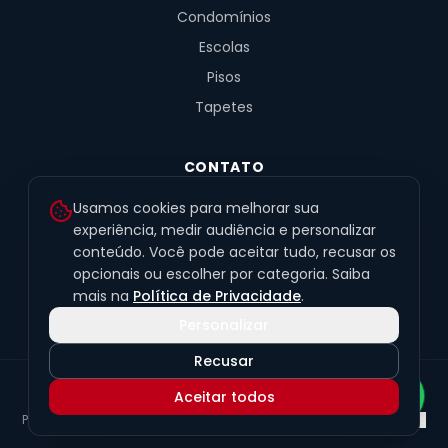
Condomínios
Escolas
Pisos
Tapetes
CONTATO
R. Fernandes de Barros, 491, Sala 4
Usamos cookies para melhorar sua
Alto da XV · Curitiba/PR · 80040-060
experiência, medir audiência e personalizar
conteúdo. Você pode aceitar tudo, recusar os
(41) 99201-6050
opcionais ou escolher por categoria. Saiba
contato@exclusivetapetes.com.br
mais na
Política de Privacidade
.
Personalizar
Recusar
© 2026 Exclusive Pisos e Tapetes Personalizados
·
CNPJ
Aceitar todos
45.563.259/0001-89
Política de Privacidade
Termos de Uso
LGPD
Preferências de cookies