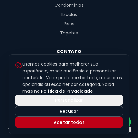
Condomínios
Escolas
Pisos
Tapetes
CONTATO
R. Fernandes de Barros, 491, Sala 4
Usamos cookies para melhorar sua
Alto da XV · Curitiba/PR · 80040-060
experiência, medir audiência e personalizar
conteúdo. Você pode aceitar tudo, recusar os
(41) 99201-6050
opcionais ou escolher por categoria. Saiba
contato@exclusivetapetes.com.br
mais na
Política de Privacidade
.
Personalizar
Recusar
© 2026 Exclusive Pisos e Tapetes Personalizados
·
CNPJ
Aceitar todos
45.563.259/0001-89
Política de Privacidade
Termos de Uso
LGPD
Preferências de cookies