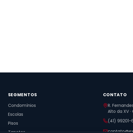
SEGMENTOS
CONTATO
Condomínios
R. Fernandes
Alto da XV ·
Escolas
(41) 99201-
Pisos
contato@ex
Tapetes