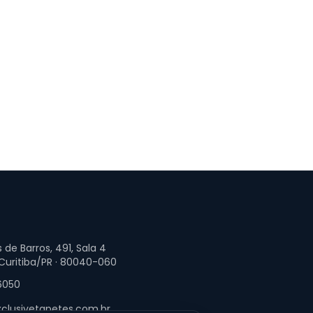
 de Barros, 491, Sala 4
 Curitiba/PR · 80040-060
6050
clusivetapetes.com.br