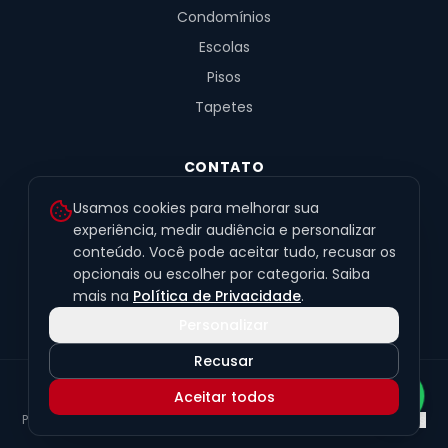
Condomínios
Escolas
Pisos
Tapetes
CONTATO
R. Fernandes de Barros, 491, Sala 4
Usamos cookies para melhorar sua
Alto da XV · Curitiba/PR · 80040-060
experiência, medir audiência e personalizar
conteúdo. Você pode aceitar tudo, recusar os
(41) 99201-6050
opcionais ou escolher por categoria. Saiba
contato@exclusivetapetes.com.br
mais na
Política de Privacidade
.
Personalizar
Recusar
© 2026 Exclusive Pisos e Tapetes Personalizados
·
CNPJ
Aceitar todos
45.563.259/0001-89
Política de Privacidade
Termos de Uso
LGPD
Preferências de cookies