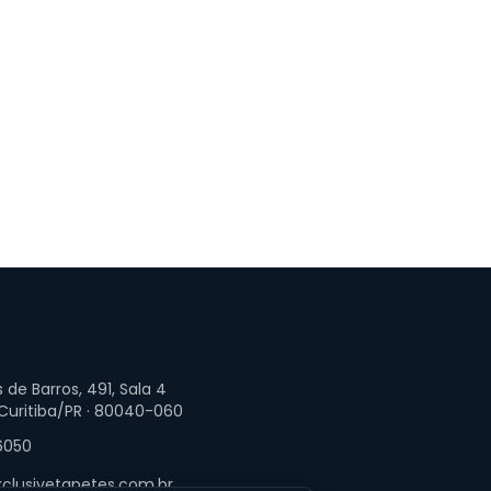
 de Barros, 491, Sala 4
 Curitiba/PR · 80040-060
6050
clusivetapetes.com.br