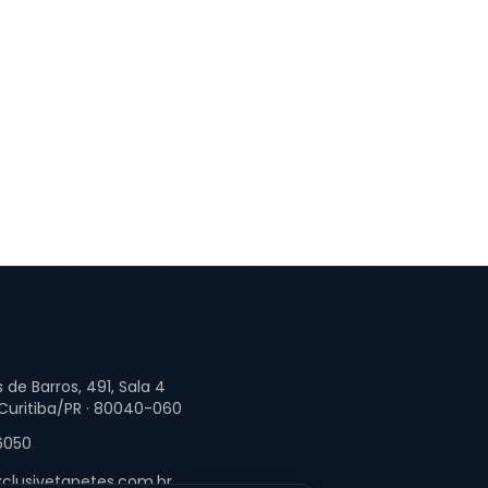
 de Barros, 491, Sala 4
 Curitiba/PR · 80040-060
6050
clusivetapetes.com.br