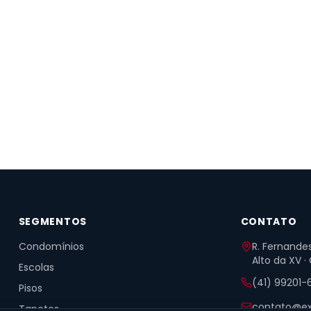
SEGMENTOS
CONTATO
Condomínios
R. Fernandes
Alto da XV ·
Escolas
(41) 99201-
Pisos
contato@ex
Tapetes