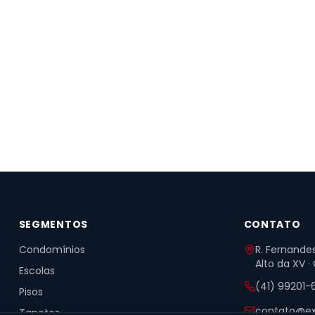
SEGMENTOS
CONTATO
Condomínios
R. Fernandes
Alto da XV ·
Escolas
(41) 99201-
Pisos
contato@ex
Tapetes