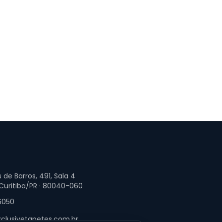
 de Barros, 491, Sala 4
 Curitiba/PR · 80040-060
6050
clusivetapetes.com.br