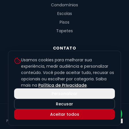
Condomínios
Escolas
Pisos
Tapetes
CONTATO
R. Fernandes de Barros, 491, Sala 4
Usamos cookies para melhorar sua
Alto da XV · Curitiba/PR · 80040-060
experiência, medir audiência e personalizar
conteúdo. Você pode aceitar tudo, recusar os
(41) 99201-6050
opcionais ou escolher por categoria. Saiba
contato@exclusivetapetes.com.br
mais na
Política de Privacidade
.
Personalizar
Recusar
© 2026 Exclusive Pisos e Tapetes Personalizados
·
CNPJ
Aceitar todos
45.563.259/0001-89
Política de Privacidade
Termos de Uso
LGPD
Preferências de cookies