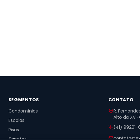
SEGMENTOS
CONTATO
Condomínios
R. Fernandes
Alto da XV ·
Escolas
(41) 99201-
Pisos
contato@ex
Tapetes