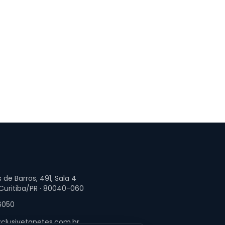
 de Barros, 491, Sala 4
 Curitiba/PR · 80040-060
6050
clusivetapetes.com.br