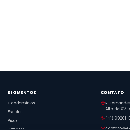
SEGMENTOS
CONTATO
Condomínios
R. Fernandes
Alto da XV ·
Escolas
(41) 99201-
Pisos
contato@ex
Tapetes