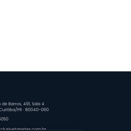
 de Barros, 491, Sala 4
 Curitiba/PR · 80040-060
6050
clusivetapetes.com.br