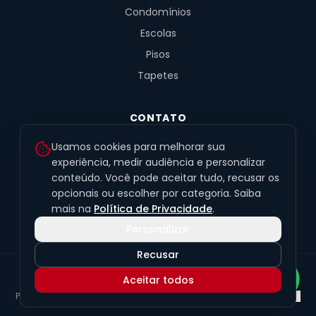
Condomínios
Escolas
Pisos
Tapetes
CONTATO
R. Fernandes de Barros, 491, Sala 4
Usamos cookies para melhorar sua
Alto da XV · Curitiba/PR · 80040-060
experiência, medir audiência e personalizar
conteúdo. Você pode aceitar tudo, recusar os
(41) 99201-6050
opcionais ou escolher por categoria. Saiba
contato@exclusivetapetes.com.br
mais na
Política de Privacidade
.
Personalizar
Recusar
© 2026 Exclusive Pisos e Tapetes Personalizados
·
CNPJ
Aceitar todos
45.563.259/0001-89
Política de Privacidade
Termos de Uso
LGPD
Preferências de cookies