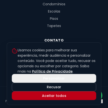
Condomínios
Escolas
Pisos
Tapetes
CONTATO
R. Fernandes de Barros, 491, Sala 4
Usamos cookies para melhorar sua
Alto da XV · Curitiba/PR · 80040-060
experiência, medir audiência e personalizar
conteúdo. Você pode aceitar tudo, recusar os
(41) 99201-6050
opcionais ou escolher por categoria. Saiba
contato@exclusivetapetes.com.br
mais na
Política de Privacidade
.
Personalizar
Recusar
© 2026 Exclusive Pisos e Tapetes Personalizados
·
CNPJ
Aceitar todos
45.563.259/0001-89
Política de Privacidade
Termos de Uso
LGPD
Preferências de cookies