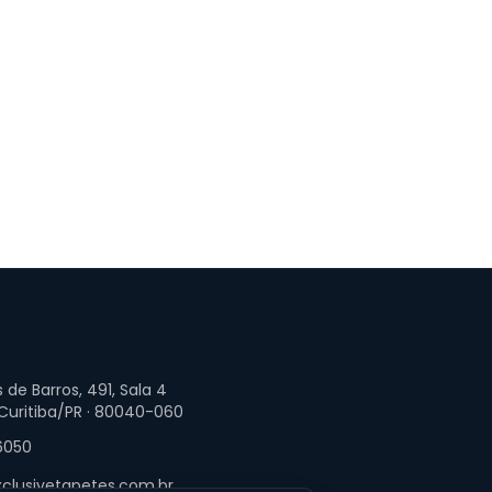
 de Barros, 491, Sala 4
 Curitiba/PR · 80040-060
6050
clusivetapetes.com.br