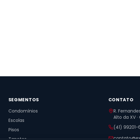
SEGMENTOS
CONTATO
Condomínios
R. Fernandes
Alto da XV ·
Escolas
(41) 99201-
Pisos
contato@ex
Tapetes