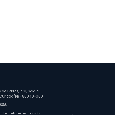
 de Barros, 491, Sala 4
 Curitiba/PR · 80040-060
6050
clusivetapetes.com.br