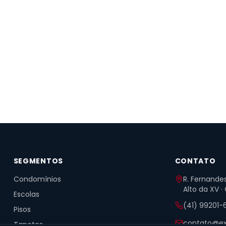
SEGMENTOS
CONTATO
Condomínios
R. Fernandes
Alto da XV ·
Escolas
(41) 99201-
Pisos
contato@ex
Tapetes