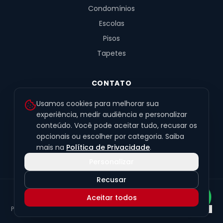
Condomínios
Escolas
Pisos
Tapetes
CONTATO
R. Fernandes de Barros, 491, Sala 4
Usamos cookies para melhorar sua
Alto da XV · Curitiba/PR · 80040-060
experiência, medir audiência e personalizar
conteúdo. Você pode aceitar tudo, recusar os
(41) 99201-6050
opcionais ou escolher por categoria. Saiba
contato@exclusivetapetes.com.br
mais na
Política de Privacidade
.
Personalizar
Recusar
© 2026 Exclusive Pisos e Tapetes Personalizados
·
CNPJ
Aceitar todos
45.563.259/0001-89
Política de Privacidade
Termos de Uso
LGPD
Preferências de cookies