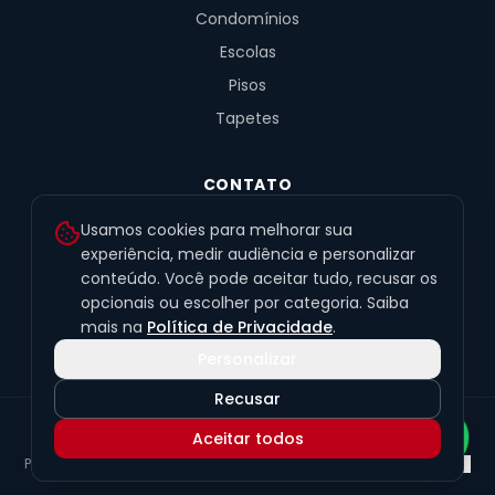
Condomínios
Escolas
Pisos
Tapetes
CONTATO
R. Fernandes de Barros, 491, Sala 4
Usamos cookies para melhorar sua
Alto da XV · Curitiba/PR · 80040-060
experiência, medir audiência e personalizar
conteúdo. Você pode aceitar tudo, recusar os
(41) 99201-6050
opcionais ou escolher por categoria. Saiba
contato@exclusivetapetes.com.br
mais na
Política de Privacidade
.
Personalizar
Recusar
© 2026 Exclusive Pisos e Tapetes Personalizados
·
CNPJ
Aceitar todos
45.563.259/0001-89
Política de Privacidade
Termos de Uso
LGPD
Preferências de cookies