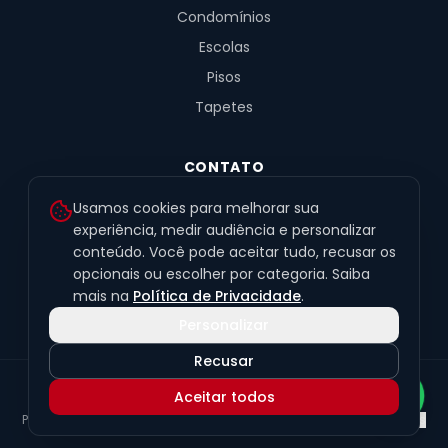
Condomínios
Escolas
Pisos
Tapetes
CONTATO
R. Fernandes de Barros, 491, Sala 4
Usamos cookies para melhorar sua
Alto da XV · Curitiba/PR · 80040-060
experiência, medir audiência e personalizar
conteúdo. Você pode aceitar tudo, recusar os
(41) 99201-6050
opcionais ou escolher por categoria. Saiba
contato@exclusivetapetes.com.br
mais na
Política de Privacidade
.
Personalizar
Recusar
© 2026 Exclusive Pisos e Tapetes Personalizados
·
CNPJ
Aceitar todos
45.563.259/0001-89
Política de Privacidade
Termos de Uso
LGPD
Preferências de cookies