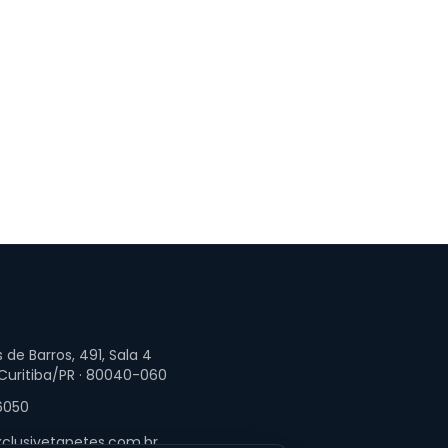
 de Barros, 491, Sala 4
 Curitiba/PR · 80040-060
6050
clusivetapetes.com.br