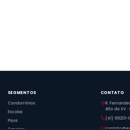
SEGMENTOS
CONTATO
Condomínios
R. Fernandes
Alto da XV ·
Escolas
(41) 99201-
Pisos
contato@ex
Tapetes