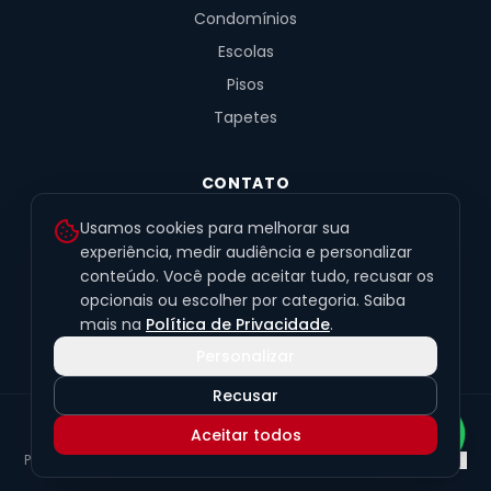
Condomínios
Escolas
Pisos
Tapetes
CONTATO
R. Fernandes de Barros, 491, Sala 4
Usamos cookies para melhorar sua
Alto da XV · Curitiba/PR · 80040-060
experiência, medir audiência e personalizar
conteúdo. Você pode aceitar tudo, recusar os
(41) 99201-6050
opcionais ou escolher por categoria. Saiba
contato@exclusivetapetes.com.br
mais na
Política de Privacidade
.
Personalizar
Recusar
© 2026 Exclusive Pisos e Tapetes Personalizados
·
CNPJ
Aceitar todos
45.563.259/0001-89
Política de Privacidade
Termos de Uso
LGPD
Preferências de cookies