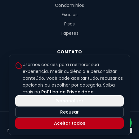
Condomínios
Escolas
Pisos
Tapetes
CONTATO
R. Fernandes de Barros, 491, Sala 4
Usamos cookies para melhorar sua
Alto da XV · Curitiba/PR · 80040-060
experiência, medir audiência e personalizar
conteúdo. Você pode aceitar tudo, recusar os
(41) 99201-6050
opcionais ou escolher por categoria. Saiba
contato@exclusivetapetes.com.br
mais na
Política de Privacidade
.
Personalizar
Recusar
© 2026 Exclusive Pisos e Tapetes Personalizados
·
CNPJ
Aceitar todos
45.563.259/0001-89
Política de Privacidade
Termos de Uso
LGPD
Preferências de cookies