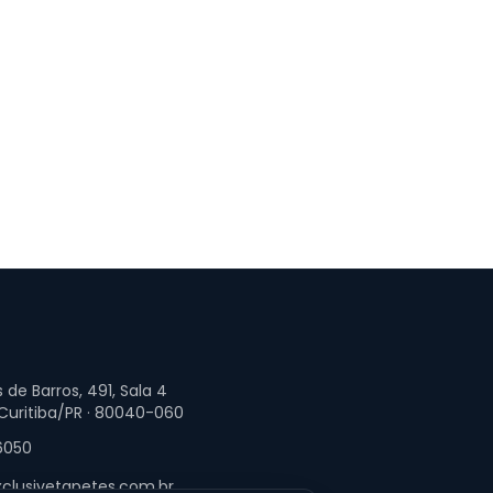
 de Barros, 491, Sala 4
 Curitiba/PR · 80040-060
6050
clusivetapetes.com.br