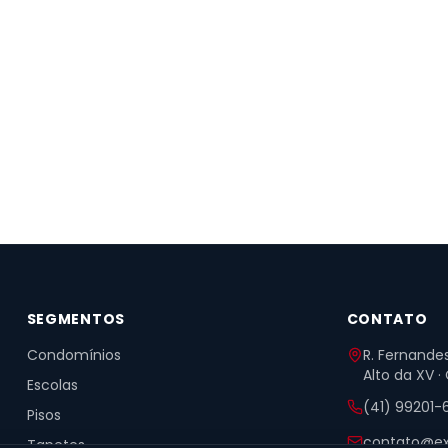
SEGMENTOS
CONTATO
Condomínios
R. Fernandes
Alto da XV ·
Escolas
(41) 99201-
Pisos
contato@ex
Tapetes