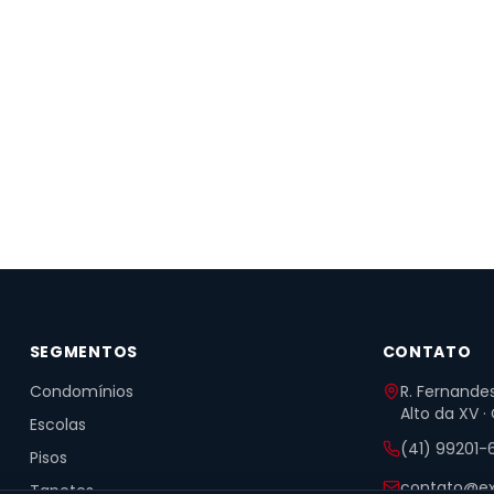
SEGMENTOS
CONTATO
Condomínios
R. Fernandes
Alto da XV ·
Escolas
(41) 99201-
Pisos
contato@ex
Tapetes