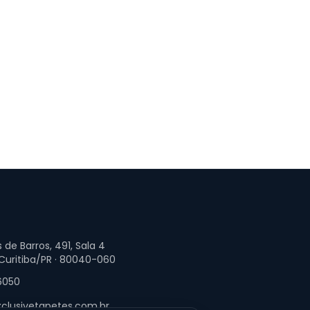
 de Barros, 491, Sala 4
 Curitiba/PR · 80040-060
6050
clusivetapetes.com.br